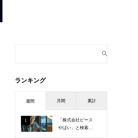
検
索
対
象
:
ランキング
月間
累計
週間
「株式会社ピース
1
やばい」と検索し
てしまった日。営