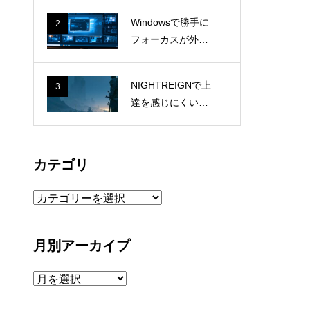
業電話に疲れる1
Windowsで勝手に
2
人社長の本音
フォーカスが外れ
る原因はWSLgだ
った｜Docker Des
NIGHTREIGNで上
3
ktopとmsrdc.exe
達を感じにくい理
の切り分け記録
由。毎回条件が変
わるゲームで成長
を測る方法
カテゴリ
カ
テ
ゴ
月別アーカイプ
リ
月
別