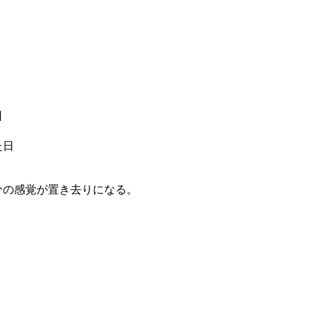
日
た日
分の感覚が置き去りになる。