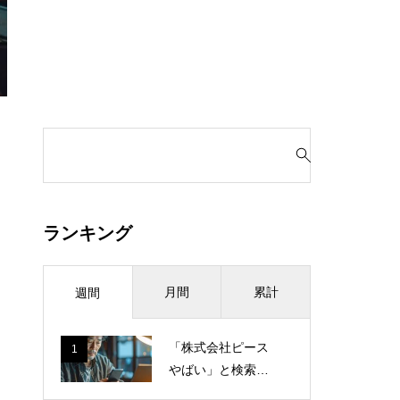
検
索
対
象
:
ランキング
月間
累計
週間
「株式会社ピース
1
やばい」と検索し
てしまった日。営