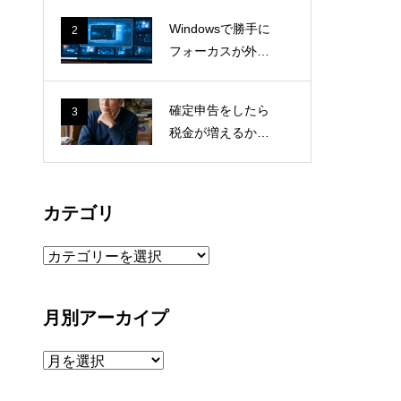
業電話に疲れる1
Windowsで勝手に
2
人社長の本音
フォーカスが外れ
る原因はWSLgだ
った｜Docker Des
確定申告をしたら
3
ktopとmsrdc.exe
税金が増えるかも
の切り分け記録
しれない。それで
も確認から逃げな
いために考えたこ
カテゴリ
と
カ
テ
ゴ
月別アーカイプ
リ
月
別