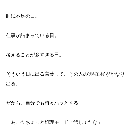
睡眠不足の日。
人は、余白がなくなると「結論」を急ぎ始める
人間関係は、「大きな問題」より“小さな違和感”で削
れていく
仕事が詰まっている日。
「正しいことを言う」と「安心して受け取れる」は別
だった
人は論理で納得しても、感情で協力を決める
忙しい日にこそ、言葉がその人の余裕を映す
考えることが多すぎる日。
人間関係は、「修復できるか」で続いていく
正しさより、“言葉の温度”が残る
そういう日に出る言葉って、その人の“現在地”がかなり
出る。
だから、自分でも時々ハッとする。
「あ、今ちょっと処理モードで話してたな」