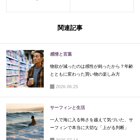
日も、サ
にしかわ
ーフィン
からない
はちゃん
夜明け前
関連記事
と続いて
の静け
いる
さ。2時
半に起き
感情と言葉
る生活で
物欲が減ったのは感性が鈍ったから？年齢
見えてき
とともに変わった買い物の楽しみ方
たこと
2026.06.25
サーフィンと生活
一人で海に入る怖さを越えて気づいた、サ
ーフィンで本当に大切な「上がる判断」
2026.07.14