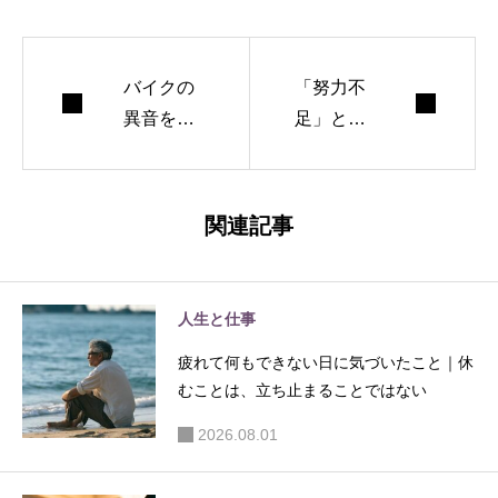
バイクの
「努力不
異音を放
足」と言
置して気
われた夜
づいたこ
に考えた
と｜修理
こと。誰
関連記事
と1年点検
かと仕事
を分けれ
をすると
ば安全判
き、本当
人生と仕事
断は止ま
に苦しい
疲れて何もできない日に気づいたこと｜休
らない
のは“作業
むことは、立ち止まることではない
量”ではな
い
2026.08.01