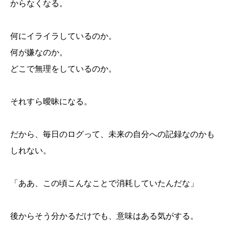
からなくなる。
何にイライラしているのか。
何が嫌なのか。
ChatGPTを使って、ジャーナリングブログを始めるこ
どこで無理をしているのか。
とにした
放置していたドメインが、ちょうど残っていた
ChatGPTで記事を書いてみたら、意外と楽しかった
それすら曖昧になる。
ジャーナリングで心が整うのかは、正直まだ分からな
い
「ちゃんとしたブログ」にしたくない
たぶん、このブログは静かに続いていく
だから、毎日のログって、未来の自分への記録なのかも
しれない。
「ああ、この頃こんなことで消耗していたんだな」
後からそう分かるだけでも、意味はある気がする。