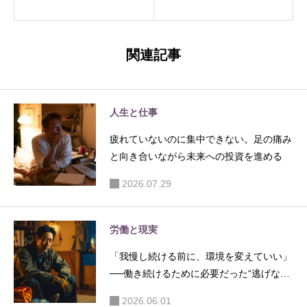
ナリング
正体は、
ブログを
体力では
始めるこ
なかった
関連記事
とにし
—— 朝の
た。たぶ
海で気づ
んこれは
いたこと
人生と仕事
「稼ぐた
疲れていないのに集中できない。足の痛み
め」では
と向き合いながら未来への投資を進める
なく、自
分を観測
2026.07.29
するため
の場所
労働と現実
「我慢し続ける前に、環境を変えていい」
──働き続けるために必要だった“逃げない
調整”
2026.06.01