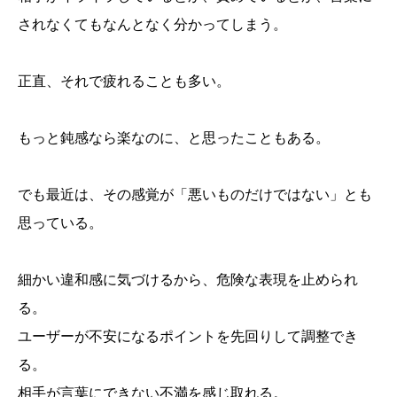
されなくてもなんとなく分かってしまう。
正直、それで疲れることも多い。
もっと鈍感なら楽なのに、と思ったこともある。
でも最近は、その感覚が「悪いものだけではない」とも
思っている。
Web制作は「見えない判断」の連続
「やっていない人」ほど、急かしてくることがある
細かい違和感に気づけるから、危険な表現を止められ
本当に疲れるのは、「責められること」より「理解さ
る。
れないこと」
繊細さは、時々“損”に見える
ユーザーが不安になるポイントを先回りして調整でき
「ふざけんなよ」は、壊れる前の正常な感情かもしれ
ない
る。
成果が出ない時期ほど、「誰と組むか」が露呈する
相手が言葉にできない不満を感じ取れる。