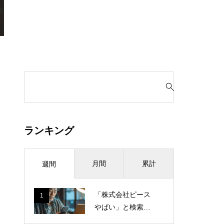
検
索
対
象
:
ランキング
月間
累計
週間
「株式会社ピース
1
やばい」と検索し
てしまった日。営