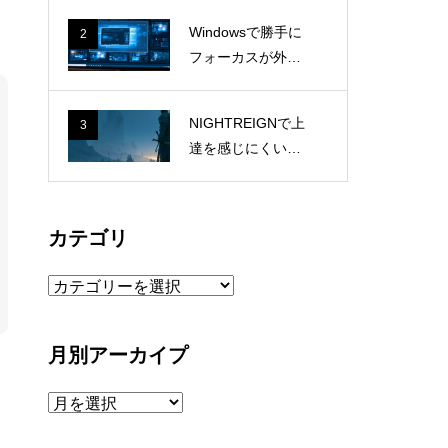
業電話に疲れる1
Windowsで勝手に
2
人社長の本音
フォーカスが外れ
る原因はWSLgだ
った｜Docker Des
NIGHTREIGNで上
3
ktopとmsrdc.exe
達を感じにくい理
の切り分け記録
由。毎回条件が変
わるゲームで成長
を測る方法
カテゴリ
カ
テ
ゴ
月別アーカイプ
リ
月
別