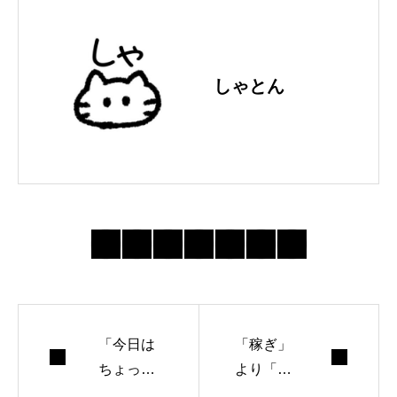
しゃとん
「今日は
「稼ぎ」
ちょっと
より「回
働きたく
復力」が