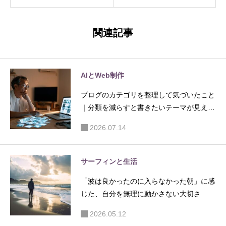
ない」と
重要にな
感じた朝
る時期が
関連記事
に考え
ある──遅
た、回復
出になっ
と生活の
た朝に考
AIとWeb制作
バランス
えた、労
ブログのカテゴリを整理して気づいたこと
働と未来
｜分類を減らすと書きたいテーマが見えて
投資のバ
きた
ランス
2026.07.14
サーフィンと生活
「波は良かったのに入らなかった朝」に感
じた、自分を無理に動かさない大切さ
2026.05.12