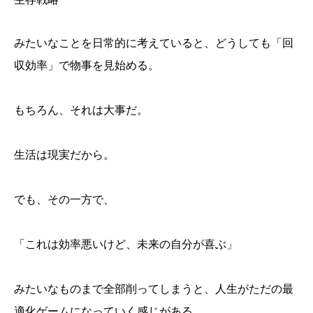
みたいなことを日常的に考えていると、どうしても「回
収効率」で物事を見始める。
もちろん、それは大事だ。
生活は現実だから。
でも、その一方で、
再生数は少ない。でも、なぜか残したい
動画は「作品」ではなく「保存」なのかもしれない
「これは効率悪いけど、未来の自分が喜ぶ」
「収益」だけでは測れないものがある
AIは「全部を作る」のではなく「重さを減らす」方向
へ進んでいる
「続けられる形」に変えていく
みたいなものまで全部削ってしまうと、人生がただの最
適化ゲームになっていく感じがある。