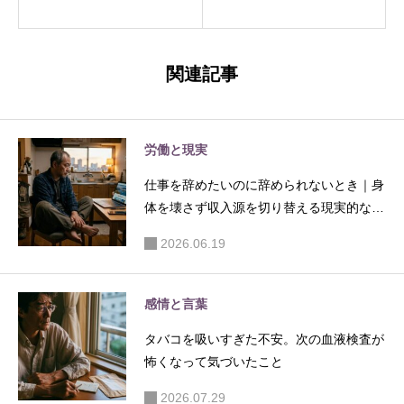
し楽だっ
どくなく
た朝」に
なった理
気づい
由」を考
関連記事
た、“整理
えていた
されてい
ら、“心を
る状態”の
整える時
労働と現実
大切さ
間”の大切
仕事を辞めたいのに辞められないとき｜身
さに気づ
体を壊さず収入源を切り替える現実的な考
いた
え方
2026.06.19
感情と言葉
タバコを吸いすぎた不安。次の血液検査が
怖くなって気づいたこと
2026.07.29