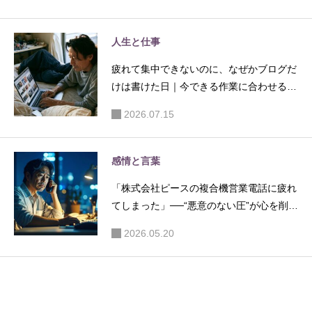
人生と仕事
疲れて集中できないのに、なぜかブログだ
けは書けた日｜今できる作業に合わせると
いう考え方
2026.07.15
感情と言葉
「株式会社ピースの複合機営業電話に疲れ
てしまった」──“悪意のない圧”が心を削る
ことがある
2026.05.20