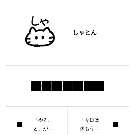
しゃとん
「やるこ
「今日は
と」が決
休もう」