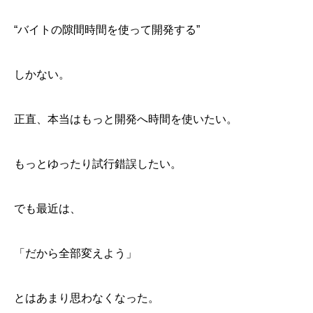
“バイトの隙間時間を使って開発する”
しかない。
正直、本当はもっと開発へ時間を使いたい。
もっとゆったり試行錯誤したい。
でも最近は、
「だから全部変えよう」
「今日はまだ時間がある」が、こんなに違う
「今から仕事」があるだけで、神経は落ち着かない
「やらなきゃ」より、「やりたい」で動けている
とはあまり思わなくなった。
「直接収入」と「未来の資産」の間で揺れる