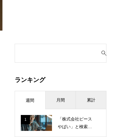
検
索
対
象
:
ランキング
月間
累計
週間
「株式会社ピース
1
やばい」と検索し
てしまった日。営