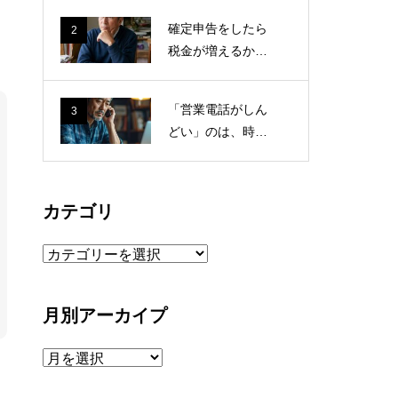
業電話に疲れる1
確定申告をしたら
2
人社長の本音
税金が増えるかも
しれない。それで
も確認から逃げな
「営業電話がしん
3
いために考えたこ
どい」のは、時間
と
を奪われるからで
はなく、“判断
力”を削られるから
カテゴリ
だった
カ
テ
ゴ
月別アーカイプ
リ
月
別
こ