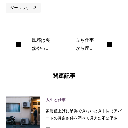
ダークソウル2
風邪は突
立ち仕事
然やって
から座り
くるので
仕事へ転
はなく、
職すべ
「嫌な予
き？身体
関連記事
感」とし
を壊さず
て始まる
制作時間
を守る働
人生と仕事
き方
家賃値上げに納得できないとき｜同じアパ
ートの募集条件を調べて見えた不公平さ