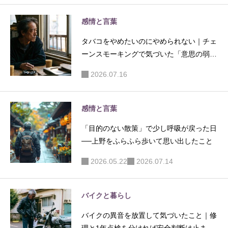
られてい
ロコン作
る感覚」
業がだる
感情と言葉
が心を削
くても進
タバコをやめたいのにやめられない｜チェ
る理由
めた理由
ーンスモーキングで気づいた「意思の弱
さ」ではない問題
2026.07.16
感情と言葉
「目的のない散策」で少し呼吸が戻った日
──上野をふらふら歩いて思い出したこと
2026.05.22
2026.07.14
バイクと暮らし
バイクの異音を放置して気づいたこと｜修