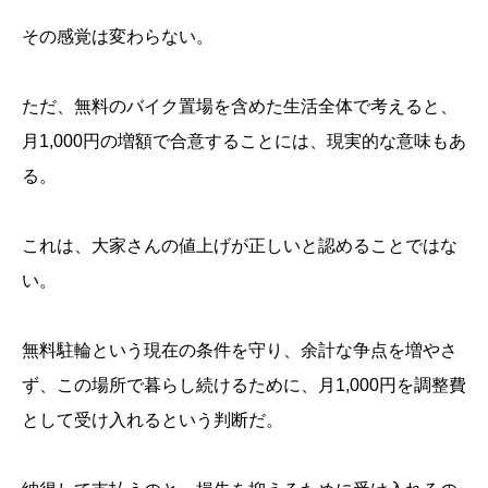
その感覚は変わらない。
ただ、無料のバイク置場を含めた生活全体で考えると、
月1,000円の増額で合意することには、現実的な意味もあ
る。
これは、大家さんの値上げが正しいと認めることではな
い。
同じ建物の空室は、値上げ後より安かった
募集中の部屋にはエアコンまで付いていた
それでも強く反発できない理由がある
納得できる金額と、受け入れる金額は違う
無料駐輪という現在の条件を守り、余計な争点を増やさ
暮らしの判断は、一つの数字だけでは決められない
ず、この場所で暮らし続けるために、月1,000円を調整費
として受け入れるという判断だ。