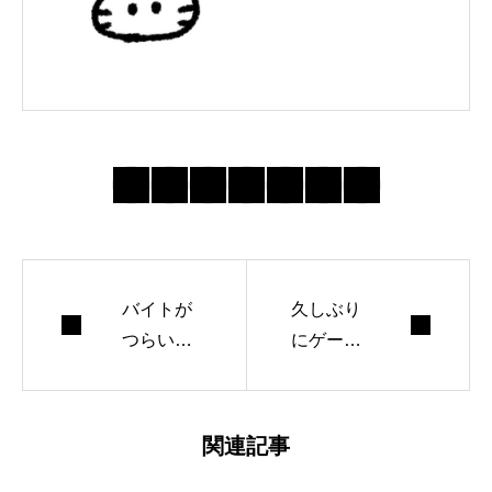
バイトが
久しぶり
つらいの
にゲーム
は甘えじ
を楽しん
ゃない｜
だ夜｜ダ
朝勤務と
ークソウ
関連記事
「常に見
ル2のト