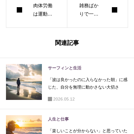
肉体労働
雑務ばか
は運動不
りで一日
足解消に
が終わっ
なる？サ
たと感じ
ーフィン
る人へ｜
関連記事
上達につ
何もでき
ながらな
なかった
いと気づ
日の本当
サーフィンと生活
いた理由
の意味
「波は良かったのに入らなかった朝」に感
じた、自分を無理に動かさない大切さ
2026.05.12
人生と仕事
「楽しいことが分からない」と思っていた