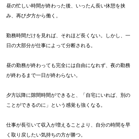
昼の忙しい時間が終わった後、いったん長い休憩を挟
み、再び夕方から働く。
理不尽な対応がなくなっても、帰りたい気持ちは残っ
勤務時間だけを見れば、それほど長くない。しかし、一
た
忙しいときには、帰りたいと考えない
日の大部分が仕事によって分断される。
暇なのに休めない時間が、人を疲れさせる
「監視されている感覚」が仕事を探させる
夕方以降は、自分の時間を失う感覚が強くなる
昼の勤務が終わっても完全には自由になれず、夜の勤務
仕事のつらさは、忙しさだけでは測れない
が終わるまで一日が終わらない。
夕方以降に隙間時間ができると、「自宅にいれば、別の
ことができるのに」という感覚も強くなる。
仕事が長引いて収入が増えることより、自分の時間を早
く取り戻したい気持ちの方が勝つ。