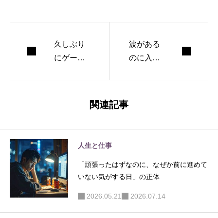
久しぶり
波がある
にゲーム
のに入れ
を楽しん
ない日が
だ夜｜ダ
続くか
ークソウ
ら、バイ
関連記事
ル2のトロ
クをサー
コン作業
フィン仕
がだるく
様に改造
人生と仕事
ても進め
したくな
「頑張ったはずなのに、なぜか前に進めて
た理由
った
いない気がする日」の正体
2026.05.21
2026.07.14