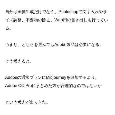
た
Midjourneyの画像は、少し暗く見える
明るい画像も「品質」の一部だった
自分は画像生成だけでなく、Photoshopで文字入れやサ
世間の評価と、自分の正解は違う
イズ調整、不要物の除去、Web用の書き出しも行ってい
月額料金より、制作環境全体で考える
良い道具とは、自分の仕事を止めない道具
る。
つまり、どちらを選んでもAdobe製品は必要になる。
そう考えると、
Adobeの通常プランにMidjourneyを追加するより、
Adobe CC Proにまとめた方が合理的なのではないか
という考えが出てきた。