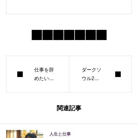
仕事を辞
ダークソ
めたいの
ウル2の2
に辞めら
周目がつ
れないと
らい理由
き｜身体
｜ボスは
関連記事
を壊さず
弱いのに
収入源を
探索がだ
切り替え
るく感じ
人生と仕事